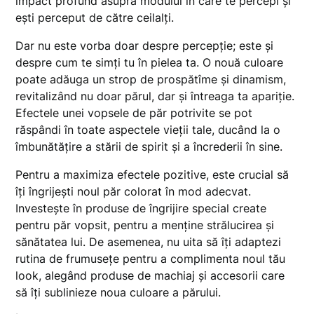
impact profund asupra modului în care te percepi și
ești perceput de către ceilalți.
Dar nu este vorba doar despre percepție; este și
despre cum te simți tu în pielea ta. O nouă culoare
poate adăuga un strop de prospătîme și dinamism,
revitalizând nu doar părul, dar și întreaga ta apariție.
Efectele unei vopsele de păr potrivite se pot
răspândi în toate aspectele vieții tale, ducând la o
îmbunătățire a stării de spirit și a încrederii în sine.
Pentru a maximiza efectele pozitive, este crucial să
îți îngrijești noul păr colorat în mod adecvat.
Investește în produse de îngrijire special create
pentru păr vopsit, pentru a menține strălucirea și
sănătatea lui. De asemenea, nu uita să îți adaptezi
rutina de frumusețe pentru a complimenta noul tău
look, alegând produse de machiaj și accesorii care
să îți sublinieze noua culoare a părului.