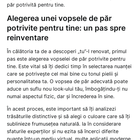
păr potrivită pentru tine.
Alegerea unei vopsele de păr
potrivite pentru tine: un pas spre
reinventare
În călătoria ta de a descoperi „tu”-l renovat, primul
pas este alegerea vopselei de păr potrivite pentru
tine. Este vital să îți dedici timp în selectarea nuanței
care se potrivește cel mai bine cu tonul pielii și
personalitatea ta. O vopsea de păr adecvată poate
aduce un suflu nou look-ului tău, îmbogățindu-ți nu
numai aspectul fizic, dar și încrederea în sine.
În acest proces, este important să îți analizezi
trăsăturile distinctive și să alegi o culoare care să îți
sublinieze frumusețea naturală. Ia în considerare
sfaturile experților și nu ezita să încerci diferite
nuanțe într-un mediu virtual, multe aplicații moderne