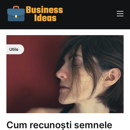
Skip
to
content
Utile
Cum recunoști semnele