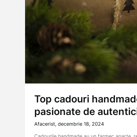
Top cadouri handmade
pasionate de autentic
Afacerist,
decembrie 18, 2024
Cadourile handmade au un farmec aparte, rep