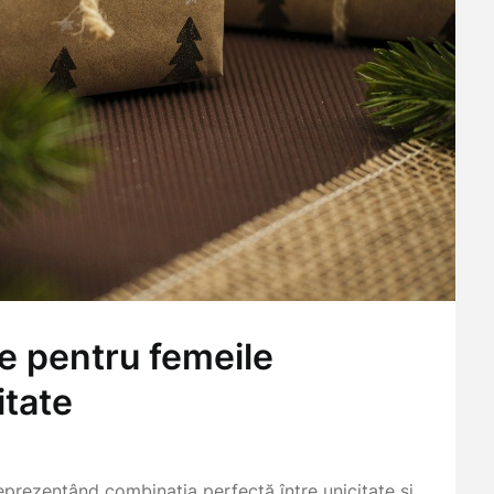
 pentru femeile
itate
rezentând combinația perfectă între unicitate și