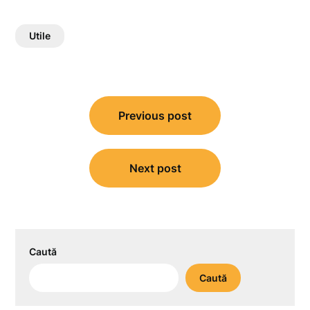
Utile
Navigare
Previous post
în
articole
Next post
Caută
Caută