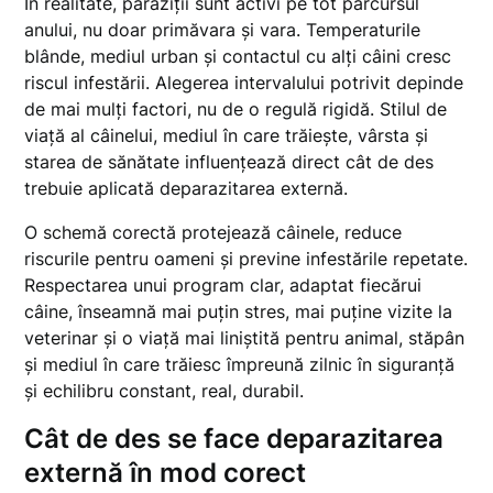
În realitate, paraziții sunt activi pe tot parcursul
anului, nu doar primăvara și vara. Temperaturile
blânde, mediul urban și contactul cu alți câini cresc
riscul infestării. Alegerea intervalului potrivit depinde
de mai mulți factori, nu de o regulă rigidă. Stilul de
viață al câinelui, mediul în care trăiește, vârsta și
starea de sănătate influențează direct cât de des
trebuie aplicată deparazitarea externă.
O schemă corectă protejează câinele, reduce
riscurile pentru oameni și previne infestările repetate.
Respectarea unui program clar, adaptat fiecărui
câine, înseamnă mai puțin stres, mai puține vizite la
veterinar și o viață mai liniștită pentru animal, stăpân
și mediul în care trăiesc împreună zilnic în siguranță
și echilibru constant, real, durabil.
Cât de des se face deparazitarea
externă în mod corect