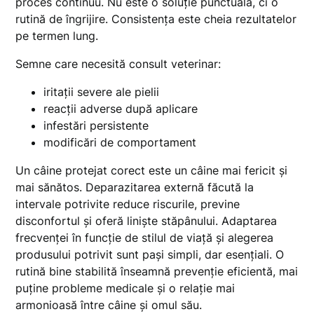
proces continuu. Nu este o soluție punctuală, ci o
rutină de îngrijire. Consistența este cheia rezultatelor
pe termen lung.
Semne care necesită consult veterinar:
iritații severe ale pielii
reacții adverse după aplicare
infestări persistente
modificări de comportament
Un câine protejat corect este un câine mai fericit și
mai sănătos. Deparazitarea externă făcută la
intervale potrivite reduce riscurile, previne
disconfortul și oferă liniște stăpânului. Adaptarea
frecvenței în funcție de stilul de viață și alegerea
produsului potrivit sunt pași simpli, dar esențiali. O
rutină bine stabilită înseamnă prevenție eficientă, mai
puține probleme medicale și o relație mai
armonioasă între câine și omul său.