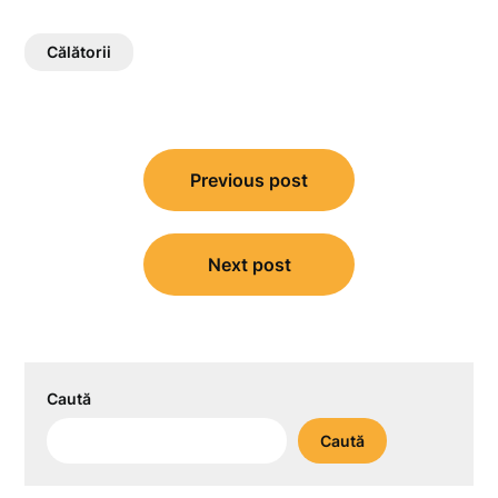
Călătorii
Navigare
Previous post
în
articole
Next post
Caută
Caută