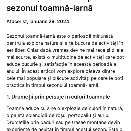
sezonul toamnă-iarnă
Afacerist,
ianuarie 29, 2024
Sezonul toamnă-iarnă este o perioadă minunată
pentru a explora natura și a te bucura de activități în
aer liber. Chiar dacă vremea devine mai rece și zilele
mai scurte, există o multitudine de activități care pot
aduce bucurie și satisfacție în această perioadă a
anului. În acest articol vom explora câteva dintre
cele mai populare și plăcute activități pe care le poți
practica în timpul sezonului toamnă-iarnă.
1. Drumeții prin peisaje în culori toamnale
Toamna aduce cu sine o explozie de culori în natură,
o paletă splendidă de roșu, portocaliu și auriu.
Drumețiile prin păduri sau pe trasee montane devin
experiențe de neuitat în timpul acestui sezon. Este o