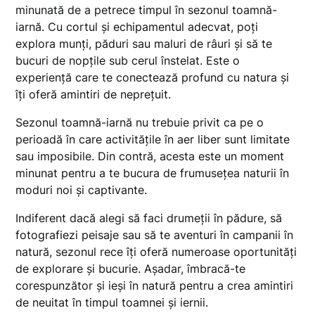
minunată de a petrece timpul în sezonul toamnă-
iarnă. Cu cortul și echipamentul adecvat, poți
explora munți, păduri sau maluri de râuri și să te
bucuri de nopțile sub cerul înstelat. Este o
experiență care te conectează profund cu natura și
îți oferă amintiri de neprețuit.
Sezonul toamnă-iarnă nu trebuie privit ca pe o
perioadă în care activitățile în aer liber sunt limitate
sau imposibile. Din contră, acesta este un moment
minunat pentru a te bucura de frumusețea naturii în
moduri noi și captivante.
Indiferent dacă alegi să faci drumeții în pădure, să
fotografiezi peisaje sau să te aventuri în campanii în
natură, sezonul rece îți oferă numeroase oportunități
de explorare și bucurie. Așadar, îmbracă-te
corespunzător și ieși în natură pentru a crea amintiri
de neuitat în timpul toamnei și iernii.