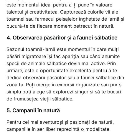
este momentul ideal pentru a-ți pune în valoare
talentul și creativitatea. Capturează culorile vii ale
toamnei sau farmecul peisajelor înghețate de iarnă și
bucură-te de fiecare moment petrecut în natură.
4. Observarea păsărilor și a faunei sălbatice
Sezonul toamnă-iarnă este momentul în care mulți
păsări migratoare își fac apariția sau când anumite
specii de animale sălbatice devin mai active. Prin
urmare, este o oportunitate excelentă pentru a te
dedica observării păsărilor sau a faunei sălbatice din
zona ta. Poți merge în excursii organizate sau pur și
simplu poți alege să explorezi singur și să te bucuri
de frumusețea vieții sălbatice.
5. Campanii în natură
Pentru cei mai aventuroși și pasionați de natură,
campaniile în aer liber reprezintă o modalitate