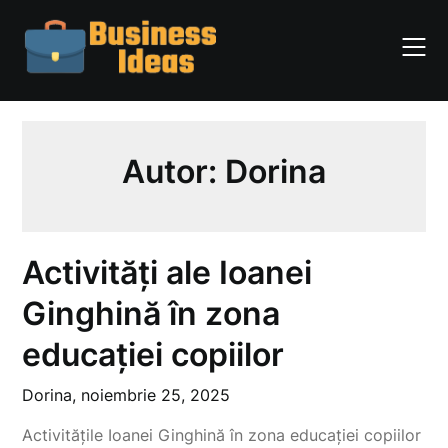
Skip
to
content
Autor:
Dorina
Activități ale Ioanei
Ginghină în zona
educației copiilor
Dorina,
noiembrie 25, 2025
Activitățile Ioanei Ginghină în zona educației copiilor